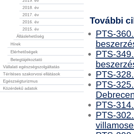
2019. év
2018. év
2017. év
További c
2016. év
2015. év
PTS-360. 
Álláslehetőség
beszerzé
Hírek
PTS-349. 
Elérhetőségek
Betegtájékoztató
beszerzés
Vállalati egészségszolgáltatás
PTS-328.
Térítéses szakorvosi ellátások
Egészségturizmus
PTS-325.
Közérdekű adatok
Debrece
PTS-314. 
PTS-302.
villamose