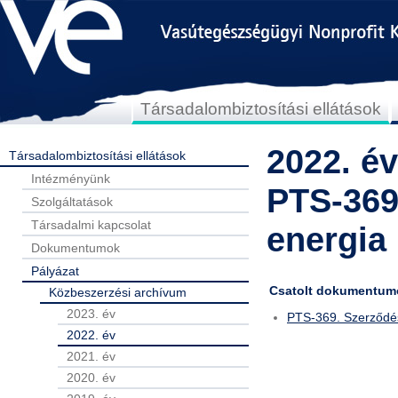
Társadalombiztosítási ellátások
2022. év
Társadalombiztosítási ellátások
Intézményünk
PTS-369
Szolgáltatások
Társadalmi kapcsolat
energia
Dokumentumok
Pályázat
Csatolt dokumentum
Közbeszerzési archívum
2023. év
PTS-369. Szerződés
2022. év
2021. év
2020. év