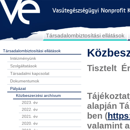
Társadalombiztosítási ellátások
Közbesz
Társadalombiztosítási ellátások
Intézményünk
Tisztelt É
Szolgáltatások
Társadalmi kapcsolat
Dokumentumok
Pályázat
Tájékoztat
Közbeszerzési archívum
2023. év
alapján T
2022. év
ben (
https
2021. év
valamint 
2020. év