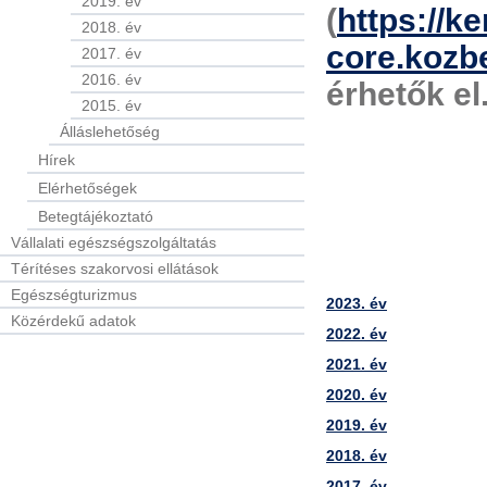
2019. év
(
https://ke
2018. év
core.kozb
2017. év
2016. év
érhetők el
2015. év
Álláslehetőség
Hírek
Elérhetőségek
Betegtájékoztató
Vállalati egészségszolgáltatás
Térítéses szakorvosi ellátások
Egészségturizmus
2023. év
Közérdekű adatok
2022. év
2021. év
2020. év
2019. év
2018. év
2017. év