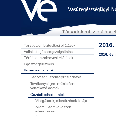
Társadalombiztosítási e
2016.
Társadalombiztosítási ellátások
Vállalati egészségszolgáltatás
2016. évi
Térítéses szakorvosi ellátások
Egészségturizmus
Közérdekű adatok
Szervezeti, személyzeti adatok
Tevékenységre, működésre
vonatkozó adatok
Gazdálkodási adatok
Vizsgálatok, ellenőrzések listája
Állami Számvevőszék
ellenőrzései