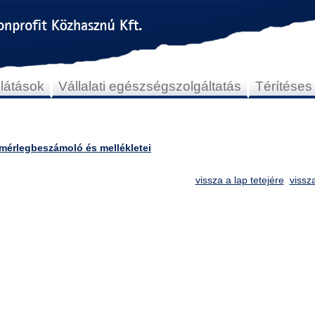
llátások
Vállalati egészségszolgáltatás
Térítéses
 mérlegbeszámoló és mellékletei
vissza a lap tetejére
vissz