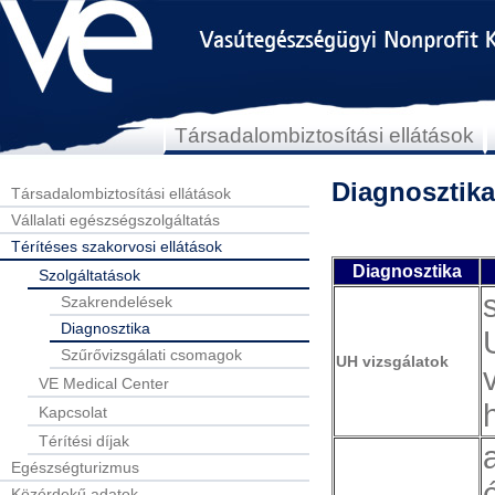
Társadalombiztosítási ellátások
Diagnosztika
Társadalombiztosítási ellátások
Vállalati egészségszolgáltatás
Térítéses szakorvosi ellátások
Diagnosztika
Szolgáltatások
Szakrendelések
Diagnosztika
Szűrővizsgálati csomagok
UH vizsgálatok
VE Medical Center
Kapcsolat
Térítési díjak
Egészségturizmus
Közérdekű adatok