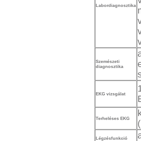
Labordiagnosztika
Szemészeti
diagnosztika
EKG vizsgálat
Terheléses EKG
Légzésfunkció