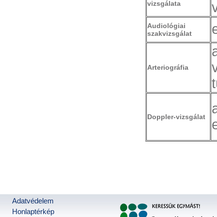
vizsgálata
Audiológiai
szakvizsgálat
Arteriográfia
Doppler-vizsgálat
Adatvédelem
Honlaptérkép