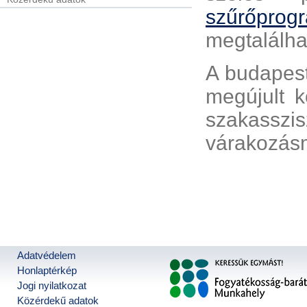
szűrőprog
megtalálha
A budapes
megújult 
szakassz
várakozás
Adatvédelem
Honlaptérkép
Jogi nyilatkozat
Közérdekű adatok