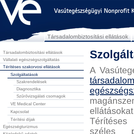
Társadalombiztosítási ellátások
Szolgál
Társadalombiztosítási ellátások
Vállalati egészségszolgáltatás
Térítéses szakorvosi ellátások
A Vasúteg
Szolgáltatások
társadalom
Szakrendelések
egészségsz
Diagnosztika
Szűrővizsgálati csomagok
magánszem
VE Medical Center
ellátások
Kapcsolat
Térítéses
Térítési díjak
Egészségturizmus
széles p
Közérdekű adatok