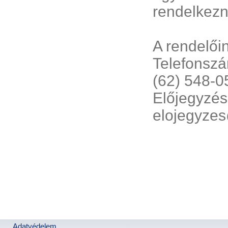
rendelkezn
A rendelői
Telefonszá
(62) 548-0
Előjegyzés
elojegyze
Adatvédelem