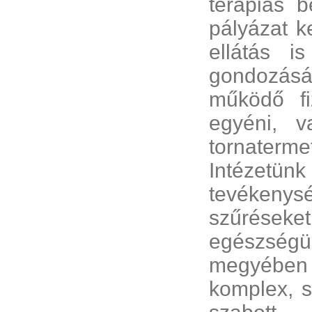
terápiás b
pályázat k
ellátás i
gondozásá
működő fiz
egyéni, v
tornaterme
Intézetün
tevékenys
szűréseke
egészség
megyében
komplex, s