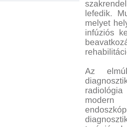
szakrendel
lefedik. M
melyet hel
infúziós 
beavatkozá
rehabilitác
Az elmúl
diagnosztik
radiológi
modern p
endoszkópo
diagnoszt