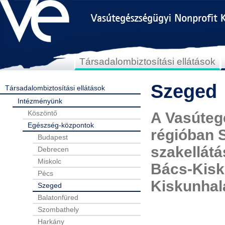
Társadalombiztosítási ellátások
Szeged
Társadalombiztosítási ellátások
Intézményünk
Köszöntő
A Vasútegé
Egészség-központok
régióban 
Budapest
szakellát
Debrecen
Miskolc
Bács-Kisk
Pécs
Kiskunhal
Szeged
Balatonfüred
Szombathely
Harkány