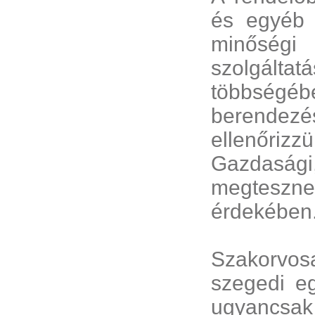
és egyéb 
minőségi
szolgálta
többségéb
berendezé
ellenőriz
Gazdasági
megtesznek
érdekében
Szakorvosa
szegedi e
ugyancsak e