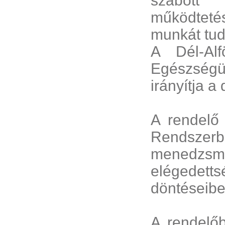
szabott 
működtet
munkát tudj
A Dél-Al
Egészségü
irányítja a
A rendel
Rendszerb
menedzsme
elégedett
döntéseibe
A rendelő