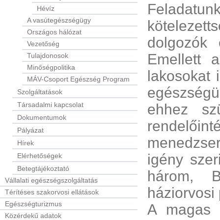
Feladatunk
Hévíz
A vasútegészségügy
kötelezett
Országos hálózat
dolgozók 
Vezetőség
Emellett 
Tulajdonosok
Minőségpolitika
lakosokat i
MÁV-Csoport Egészség Program
egészségüg
Szolgáltatások
Társadalmi kapcsolat
ehhez szü
Dokumentumok
rendelőin
Pályázat
menedzsers
Hírek
igény szer
Elérhetőségek
Betegtájékoztató
három, B
Vállalati egészségszolgáltatás
háziorvosi
Térítéses szakorvosi ellátások
Egészségturizmus
A magas s
Közérdekű adatok