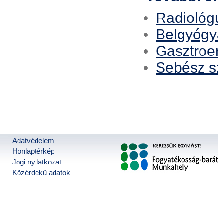
Radiológ
Belgyógy
Gasztroe
Sebész s
Adatvédelem
Honlaptérkép
Jogi nyilatkozat
Közérdekű adatok