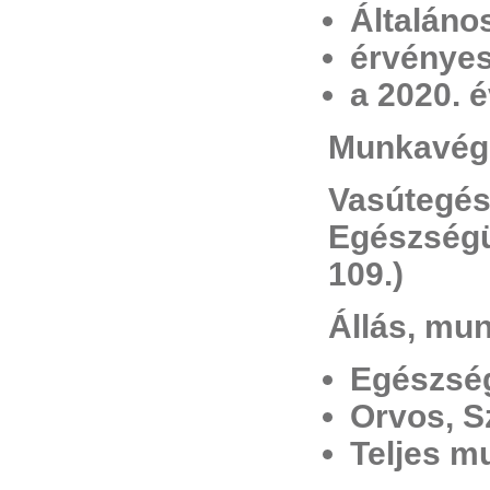
Általáno
érvénye
a 2020. é
Munkavég
Vasútegés
Egészségü
109.)
Állás, mun
Egészség
Orvos, S
Teljes m