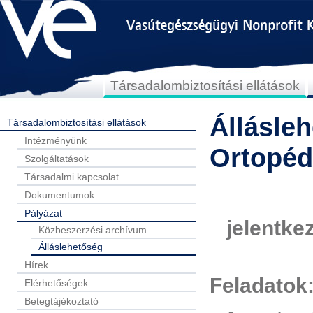
Társadalombiztosítási ellátások
Állásle
Társadalombiztosítási ellátások
Intézményünk
Ortopéd
Szolgáltatások
Társadalmi kapcsolat
Dokumentumok
Pályázat
jelentke
Közbeszerzési archívum
Álláslehetőség
Hírek
Feladatok
Elérhetőségek
Betegtájékoztató