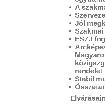
A szakma
Szerveze
Jól megk
Szakmai 
ESZJ fog
Arcképes
Magyaror
közigazg
rendelet 
Stabil m
Összetar
Elvárásai