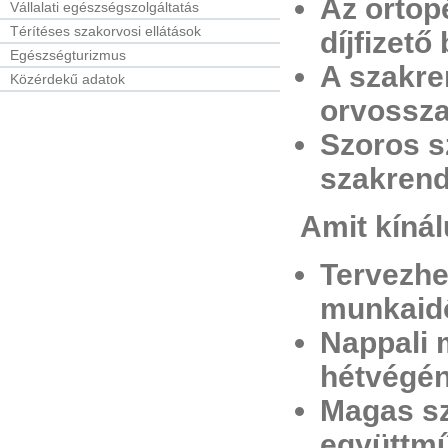
Az ortopé
Vállalati egészségszolgáltatás
Térítéses szakorvosi ellátások
díjfizető
Egészségturizmus
A szakre
Közérdekű adatok
orvossza
Szoros s
szakrend
Amit kínál
Tervezhe
munkaid
Nappali 
hétvégé
Magas sz
együttmű