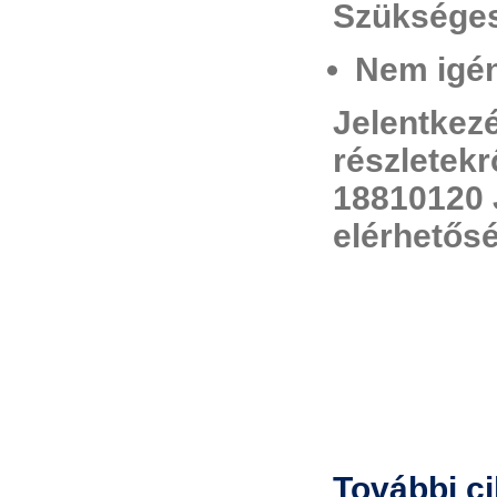
Szükséges
Nem igén
Jelentkez
részletekr
18810120 
elérhetős
További c