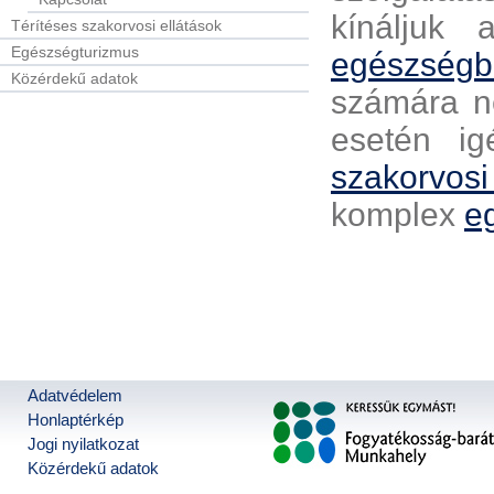
kínáljuk
Térítéses szakorvosi ellátások
Egészségturizmus
egészségbi
Közérdekű adatok
számára n
esetén i
szakorvosi 
komplex
e
Adatvédelem
Honlaptérkép
Jogi nyilatkozat
Közérdekű adatok