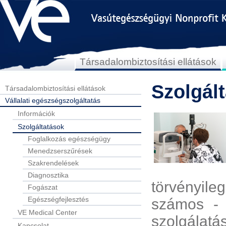
Társadalombiztosítási ellátások
Szolgál
Társadalombiztosítási ellátások
Vállalati egészségszolgáltatás
Információk
Szolgáltatások
Foglalkozás egészségügy
Menedzserszűrések
Szakrendelések
Diagnosztika
törvényile
Fogászat
Egészségfejlesztés
számos - 
VE Medical Center
szolgálatá
Kapcsolat