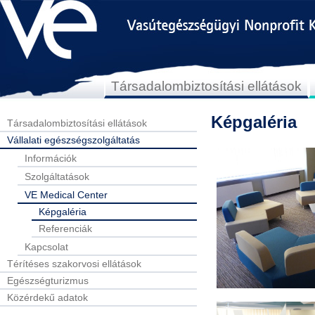
Társadalombiztosítási ellátások
Képgaléria
Társadalombiztosítási ellátások
Vállalati egészségszolgáltatás
Információk
Szolgáltatások
VE Medical Center
Képgaléria
Referenciák
Kapcsolat
Térítéses szakorvosi ellátások
Egészségturizmus
Közérdekű adatok