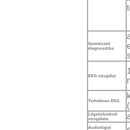
Szemészeti
diagnosztika
EKG vizsgálat
Terheléses EKG
Légzésfunkció
vizsgálata
Audiológiai