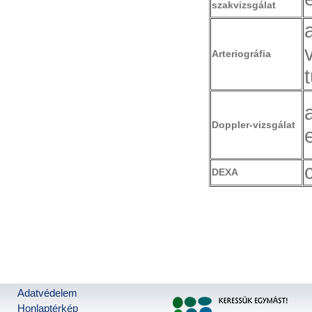
szakvizsgálat
Arteriográfia
Doppler-vizsgálat
DEXA
Adatvédelem
Honlaptérkép