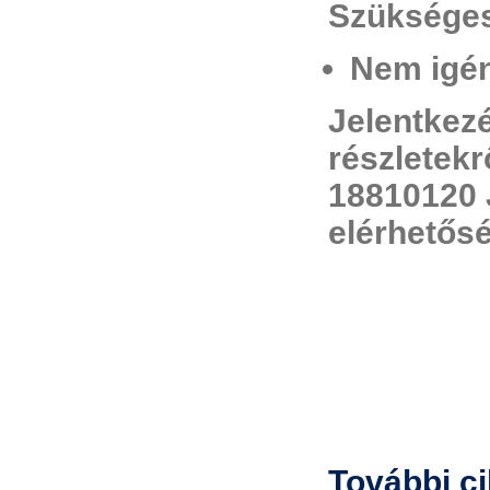
Szükséges
Nem igén
Jelentkez
részletekr
18810120 
elérhetős
További c