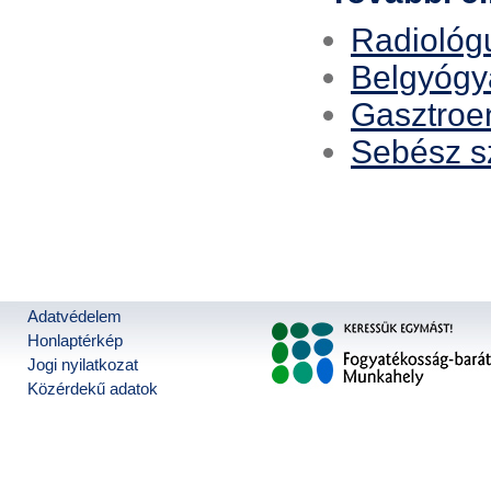
Radiológ
Belgyógy
Gasztroe
Sebész s
Adatvédelem
Honlaptérkép
Jogi nyilatkozat
Közérdekű adatok