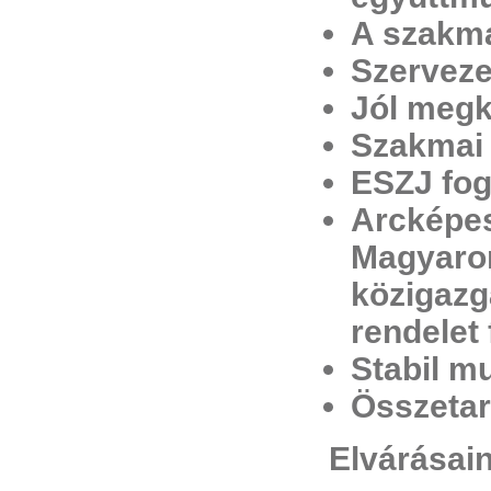
A szakma
Szerveze
Jól megk
Szakmai 
ESZJ fog
Arcképes
Magyaror
közigazg
rendelet 
Stabil m
Összetar
Elvárásai