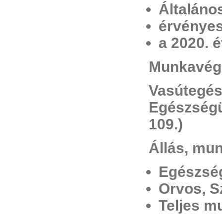
Általáno
érvénye
a 2020. é
Munkavég
Vasútegés
Egészségü
109.)
Állás, mun
Egészség
Orvos, S
Teljes m