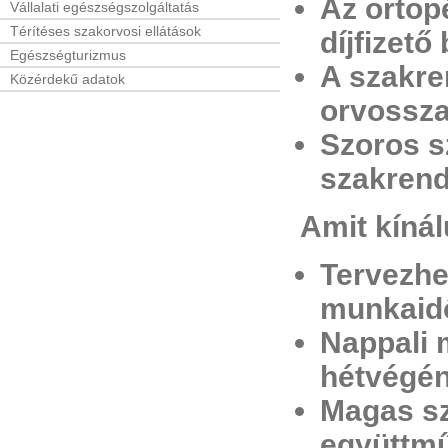
Az ortopé
Vállalati egészségszolgáltatás
Térítéses szakorvosi ellátások
díjfizető
Egészségturizmus
A szakre
Közérdekű adatok
orvossza
Szoros s
szakrend
Amit kínál
Tervezhe
munkaid
Nappali 
hétvégé
Magas sz
együttmű