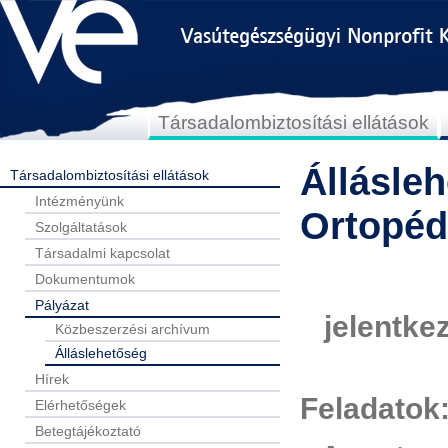
Társadalombiztosítási ellátások
Állásle
Társadalombiztosítási ellátások
Intézményünk
Ortopéd
Szolgáltatások
Társadalmi kapcsolat
Dokumentumok
Pályázat
jelentke
Közbeszerzési archívum
Álláslehetőség
Hírek
Feladatok
Elérhetőségek
Betegtájékoztató