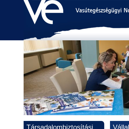
Társadalombiztosítási
Vállal