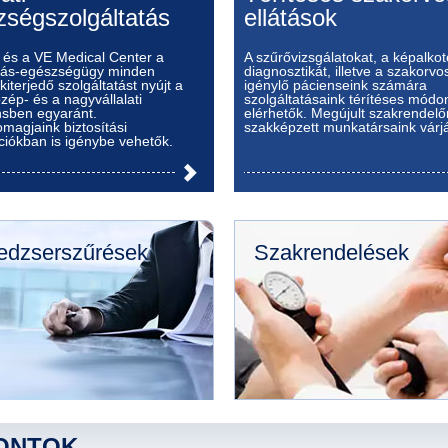
zségszolgáltatás
ellátások
. és a VE Medical Center a
A szűrővizsgálatokat, a képalkot
ozás-egészségügy minden
diagnosztikát, illetve a szakorvos
iterjedő szolgáltatást nyújt a
igénylő pácienseink számára
özép- és a nagyvállalati
szolgáltatásaink térítéses módon
sben egyaránt.
elérhetők. Megújult szakrendel
magjaink biztosítási
szakképzett munkatársaink várj
ciókban is igénybe vehetők.
dzserszűrések
Szakrendelések
ONTOK