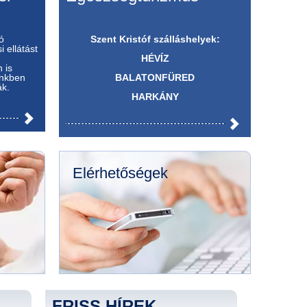
ó
Szent Kristóf szálláshelyek:
i ellátást
HÉVÍZ
 is
őnkben
BALATONFÜRED
ák.
HARKÁNY
Elérhetőségek
FRISS HÍREK