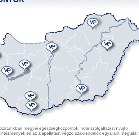
ózatunkban megyei egészségközpontok, hotelszolgáltatást nyújtó
s intézmények és az alapellátást végző szakrendelők egyaránt megtalál