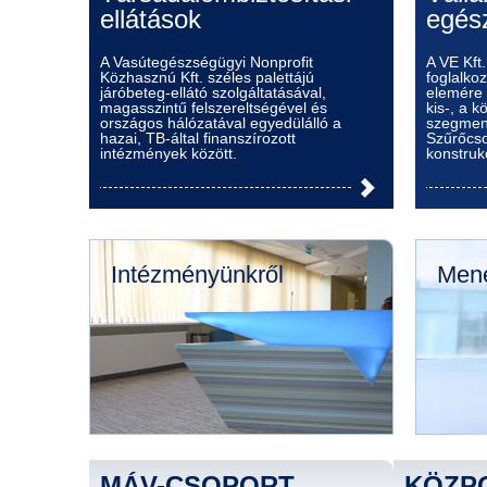
ellátások
egés
A Vasútegészségügyi Nonprofit
A VE Kft
Közhasznú Kft. széles palettájú
foglalk
járóbeteg-ellátó szolgáltatásával,
elemére k
magasszintű felszereltségével és
kis-, a k
országos hálózatával egyedülálló a
szegmen
hazai, TB-által finanszírozott
Szűrőcso
intézmények között.
konstruk
Intézményünkről
Mene
MÁV-CSOPORT
KÖZP