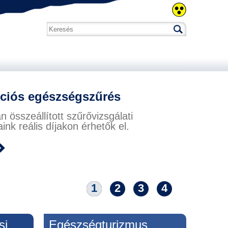
ciós egészségszűrés
 összeállított szűrővizsgálati
nk reális díjakon érhetők el.
1
2
3
4
si
Egészségturizmus